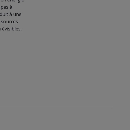
mpes à
duit à une
s sources
révisibles,