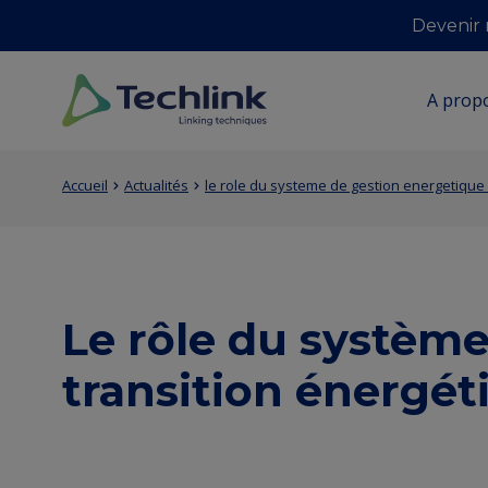
Aller
Second
Devenir
au
navigat
Navi
contenu
princ
principal
A prop
Techlink
Contenu
Entity
Stratég
Structu
Equipe
Membr
Partena
Jobs
Fil
Accueil
Actualités
le role du systeme de gestion energetique 
de
view
d'Ariane
la
(Content)
page
principale
Le rôle du système
transition énergét