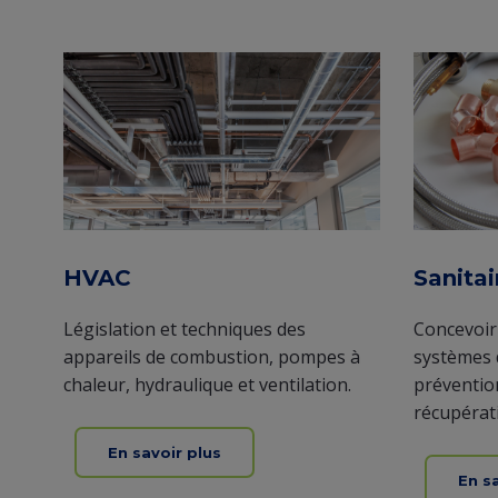
Entity
view
(Content)
HVAC
Sanitai
Législation et techniques des
Concevoir
appareils de combustion, pompes à
systèmes d
chaleur, hydraulique et ventilation.
prévention
récupérat
En savoir plus
En s