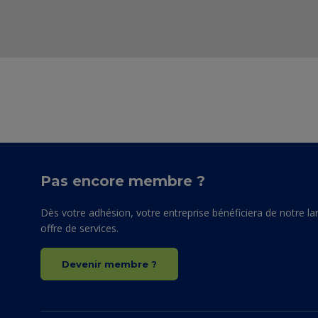
Voir le profil Linkedin
+32 472 27 72 36
wilfried.degreef@techlink.be
Pas encore membre ?
Dès votre adhésion, votre entreprise bénéficiera de notre la
offre de services.
Devenir membre ?