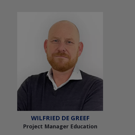
Voir le profil Linkedin
+32 488 71 59 16
vincent.vancaeyzeele@techlink.be
WILFRIED DE GREEF
Project Manager Education