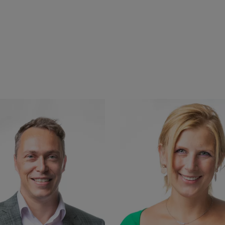
Voir le profil Linkedin
Voir le profil Lin
+32 475 90 68 00
+32 470 17 55 9
irk.baetens@techlink.be
rudo.bonni@techli