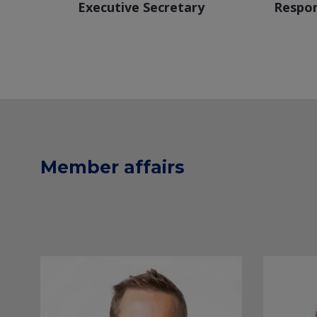
Executive Secretary
Respon
Voir le profil Linkedin
+32 471 88 00 35
Member affairs
dolores.sobrino@techlink.be