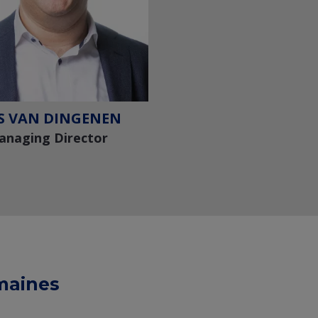
S VAN DINGENEN
anaging Director
Voir le profil Linkedin
maines
+32 477 33 29 34
kris.vandingenen@techlink.be