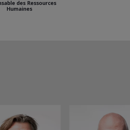
sable des Ressources
Humaines
Voir le profil Linkedin
+32489900850
tom.somers.ext@techlink.be