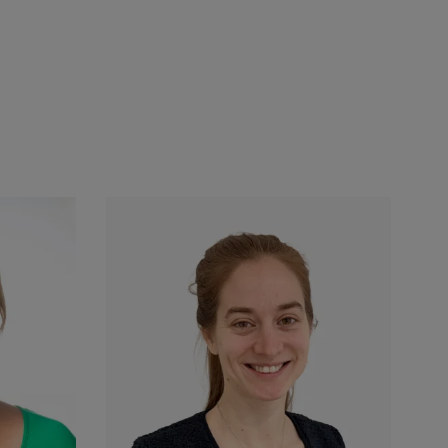
kedin
Voir le profil Linkedin
0
+32 472 27 72 36
nk.be
wilfried.degreef@techlink.be