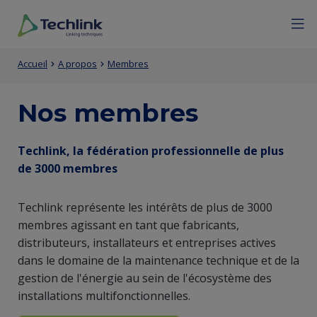
Aller
Mobile
Menu
Fermer
au
menu
contenu
expan
Techlink
Contenu
Entity
principal
icon
Fil
Accueil
A propos
Membres
de
view
d'Ariane
la
(Content)
Nos membres
page
Entity
Techlink, la fédération professionnelle de plus
principale
de 3000 membres
view
(Content)
Techlink représente les intérêts de plus de 3000
membres agissant en tant que fabricants,
distributeurs, installateurs et entreprises actives
dans le domaine de la maintenance technique et de la
gestion de l'énergie au sein de l'écosystème des
installations multifonctionnelles.