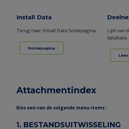
Entity
Install Data
Deeln
view
Terug naar Install Data homepagina.
Lijst van
(Content)
database.
Homepagina
Lees
Attachmentindex
Kies een van de volgende menu-items :
1. BESTANDSUITWISSELING