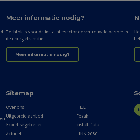
Meer informatie nodig?
N
id
Techlink is voor de installatiesector de vertrouwde partner in
He
de energietransitie.
he
Meer informatie nodig?
Sitemap
S
Over ons
F.E.E.
Uitgebreid aanbod
Fesah
ven
Expertisegebieden
Install Data
Actueel
LINK 2030