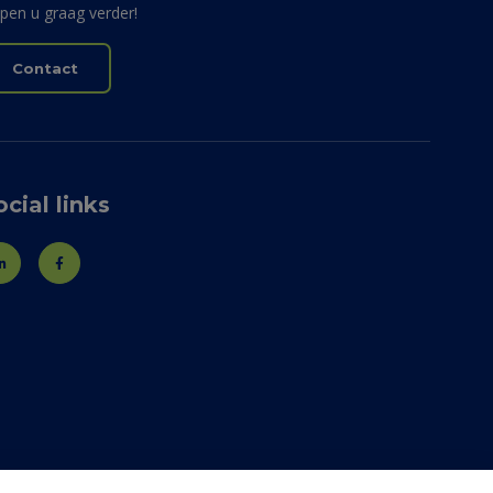
lpen u graag verder!
Contact
ocial links
LinkedIn
Facebook