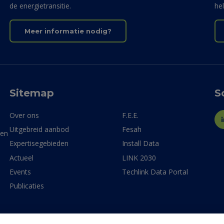
de energietransitie.
he
Meer informatie nodig?
Sitemap
S
Over ons
F.E.E.
Uitgebreid aanbod
Fesah
ven
Expertisegebieden
Install Data
Actueel
LINK 2030
Events
Techlink Data Portal
Publicaties