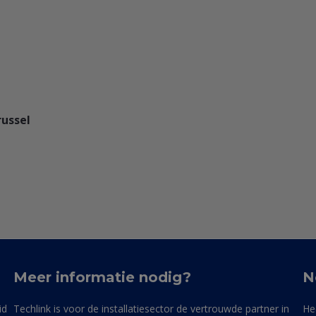
russel
Meer informatie nodig?
N
id
Techlink is voor de installatiesector de vertrouwde partner in
He