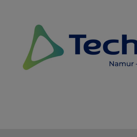
view
(Content)