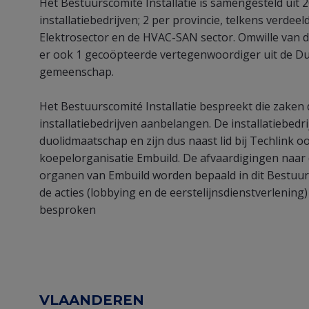
Het Bestuurscomité Installatie is samengesteld uit
view
installatiebedrijven; 2 per provincie, telkens verdeel
(Content)
Elektrosector en de HVAC-SAN sector. Omwille van de 
er ook 1 gecoöpteerde vertegenwoordiger uit de Dui
gemeenschap.
Het Bestuurscomité Installatie bespreekt die zaken d
installatiebedrijven aanbelangen. De installatiebed
duolidmaatschap en zijn dus naast lid bij Techlink oo
koepelorganisatie Embuild. De afvaardigingen naar 
organen van Embuild worden bepaald in dit Bestuurs
de acties (lobbying en de eerstelijnsdienstverlenin
besproken
VLAANDEREN