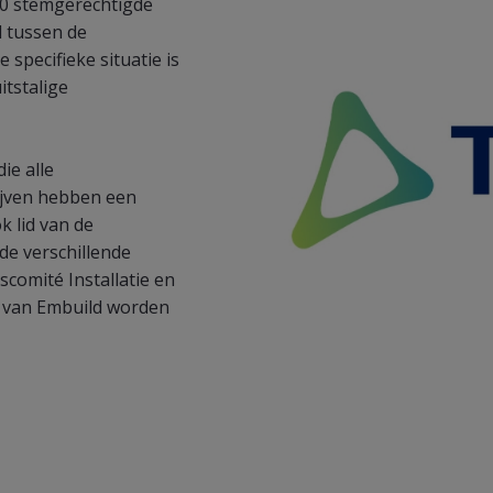
 20 stemgerechtigde
d tussen de
specifieke situatie is
tstalige
ie alle
rijven hebben een
k lid van de
de verschillende
comité Installatie en
g) van Embuild worden