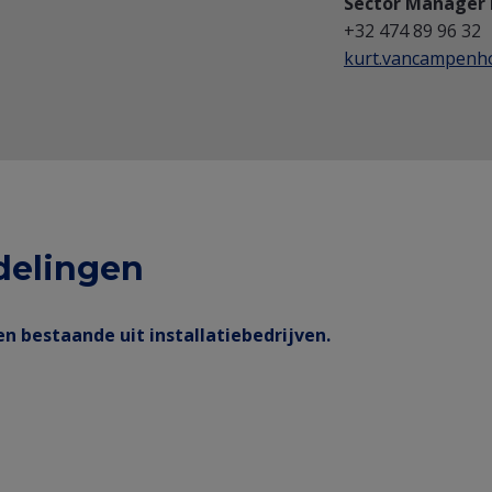
Sector Manager
+32 474 89 96 32
kurt.vancampenho
fdelingen
en bestaande uit installatiebedrijven.