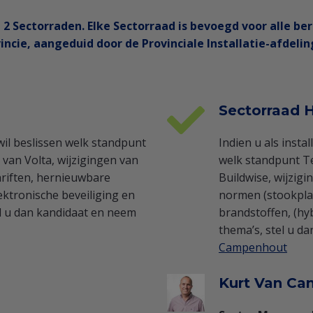
g 2 Sectorraden. Elke Sectorraad is bevoegd voor alle b
incie, aangeduid door de Provinciale Installatie-afdeli
Sectorraad 
 wil beslissen welk standpunt
Indien u als insta
van Volta, wijzigingen van
welk standpunt T
riften, hernieuwbare
Buildwise, wijzigi
lektronische beveiliging en
normen (stookplaa
el u dan kandidaat en neem
brandstoffen, (h
thema’s, stel u d
Campenhout
Kurt Van C