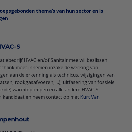
eroepsgebonden thema’s van hun sector en is
ngen
HVAC-S
llatiebedrijf HVAC en/of Sanitair mee wil beslissen
echlink moet innemen inzake de werking van
ngen aan de erkenning als technicus, wijzigingen van
tsen, rookgasafvoeren, …), uitfasering van fossiele
ybride) warmtepompen en alle andere HVAC-S
an kandidaat en neem contact op met
Kurt Van
ampenhout