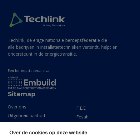
Techlink, de enige nationale beroepsfederatie die
alle bedrijven in installatietechnieken verbindt, helpt en
ondersteunt in de energietransitie.
Een beroepsfederatie van:
Sitemap
Over ons
F.E.E.
Uitgebreid aanbod
Fesah
Expertisegebieden
Install Data
Over de cookies op deze website
Actueel
LINK 2030