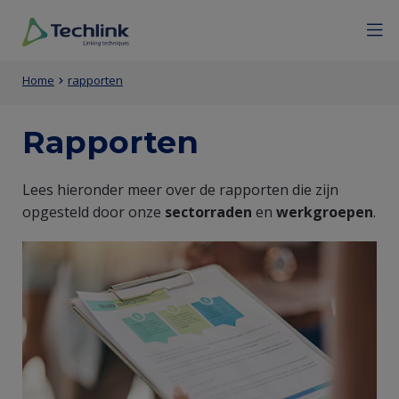
Overslaan
Mobile
Menu
Sluiten
en
menu
naar
expan
Techlink
Primaire
Entity
de
icon
Kruimelpad
Home
rapporten
inhoud
inhoud
view
gaan
van
(Content)
Rapporten
de
Entity
Lees hieronder meer over de rapporten die zijn
pagina
opgesteld door onze
sectorraden
en
werkgroepen
.
view
(Content)