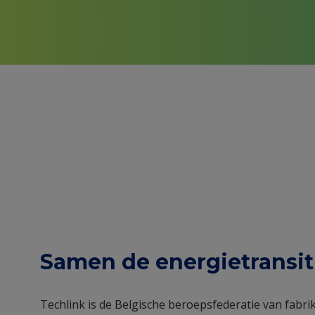
Frontpage
Samen de energietransit
testimonial
Techlink is de Belgische beroepsfederatie van fabrika
intro