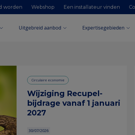
condary
id worden
Webshop
Een installateur vinden
Co
vigation
avigatie
Uitgebreid aanbod
Expertisegebieden
Certificatie
E-tools
Informatie &
Netwerking
Opleidingen
Persoonlijk advies
Werkgroepen
Webinars
Techlink Academy
Techniek & Innovatie
Juridische onderwerpe
Sociale wetgeving
Circulaire economie
Onderwijs & arbeidsma
sensibilisering
Circulaire economie
Wijziging Recupel-
bijdrage vanaf 1 januari
2027
30/07/2026