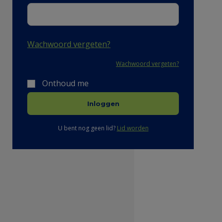
Wachwoord vergeten?
Wachwoord vergeten?
Onthoud me
Inloggen
U bent nog geen lid?
Lid worden