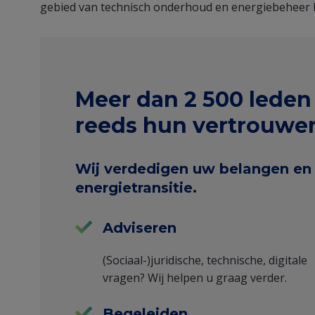
gebied van technisch onderhoud en energiebeheer bi
Frontpage
Meer dan 2 500 leden
USP
reeds hun vertrouwen
and
Wij verdedigen uw belangen en
testimonial
energietransitie.
Adviseren
(Sociaal-)juridische, technische, digitale
vragen? Wij helpen u graag verder.
Begeleiden