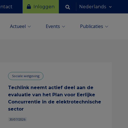
Gebruikersmenu
Language
Search
ntact
Inloggen
Nederlands
redirect
switcher
block
Nederlands
Français
Actueel
Events
Publicaties
Zoeken
n
rkt
Pers
Webinars
Agenda
Campagnes
Witboek
Sociale wetgeving
Techlink neemt actief deel aan de
evaluatie van het Plan voor Eerlijke
Concurrentie in de elektrotechnische
sector
30/07/2026