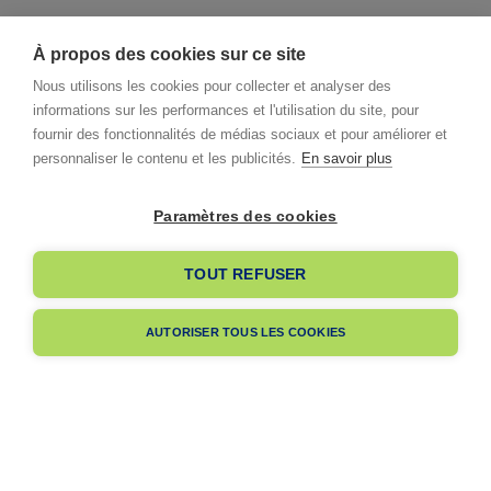
À propos des cookies sur ce site
Nous utilisons les cookies pour collecter et analyser des
informations sur les performances et l'utilisation du site, pour
fournir des fonctionnalités de médias sociaux et pour améliorer et
personnaliser le contenu et les publicités.
En savoir plus
Paramètres des cookies
I already have an account
TOUT REFUSER
I am signing up
AUTORISER TOUS LES COOKIES
Pas encore membre ?
Navigation
A propos
Dès votre adhésion, votre entreprise bénéficiera de notre