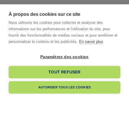
À propos des cookies sur ce site
Nous utilisons les cookies pour collecter et analyser des
informations sur les performances et l'utilisation du site, pour
fournir des fonctionnalités de médias sociaux et pour améliorer et
personnaliser le contenu et les publicités.
En savoir plus
Paramètres des cookies
I already have an account
TOUT REFUSER
I am signing up
AUTORISER TOUS LES COOKIES
Pas encore membre ?
Navigation
A propos
Dès votre adhésion, votre entreprise bénéficiera de notre