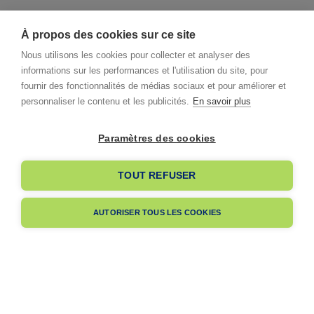
À propos des cookies sur ce site
Nous utilisons les cookies pour collecter et analyser des
informations sur les performances et l'utilisation du site, pour
fournir des fonctionnalités de médias sociaux et pour améliorer et
personnaliser le contenu et les publicités.
En savoir plus
Paramètres des cookies
I already have an account
TOUT REFUSER
I am signing up
AUTORISER TOUS LES COOKIES
Pas encore membre ?
Navigation
A propos
Dès votre adhésion, votre entreprise bénéficiera de notre