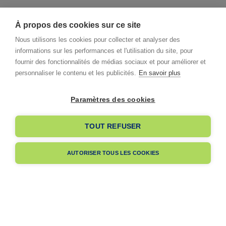
À propos des cookies sur ce site
Nous utilisons les cookies pour collecter et analyser des
informations sur les performances et l'utilisation du site, pour
fournir des fonctionnalités de médias sociaux et pour améliorer et
personnaliser le contenu et les publicités.
En savoir plus
Paramètres des cookies
I already have an account
TOUT REFUSER
I am signing up
AUTORISER TOUS LES COOKIES
Pas encore membre ?
Navigation
A propos
Dès votre adhésion, votre entreprise bénéficiera de notre