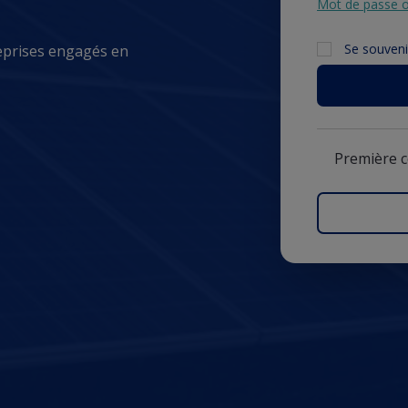
Mot de passe o
Se souveni
eprises engagés en
Première 