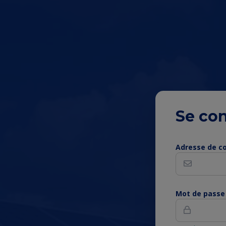
Se co
Conte
Adresse de co
de
la
Mot de passe
page
princi