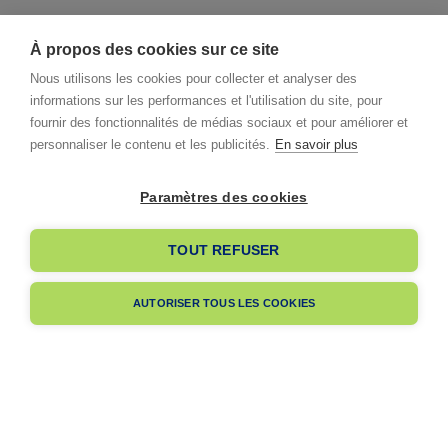
À propos des cookies sur ce site
Nous utilisons les cookies pour collecter et analyser des
informations sur les performances et l'utilisation du site, pour
fournir des fonctionnalités de médias sociaux et pour améliorer et
personnaliser le contenu et les publicités.
En savoir plus
Paramètres des cookies
I already have an account
TOUT REFUSER
I am signing up
AUTORISER TOUS LES COOKIES
Pas encore membre ?
Navigation
A propos
Dès votre adhésion, votre entreprise bénéficiera de notre