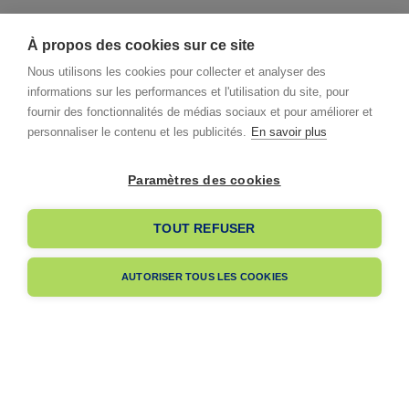
À propos des cookies sur ce site
Nous utilisons les cookies pour collecter et analyser des
informations sur les performances et l'utilisation du site, pour
fournir des fonctionnalités de médias sociaux et pour améliorer et
personnaliser le contenu et les publicités.
En savoir plus
Paramètres des cookies
I already have an account
TOUT REFUSER
I am signing up
AUTORISER TOUS LES COOKIES
Pas encore membre ?
Navigation
A propos
Dès votre adhésion, votre entreprise bénéficiera de notre